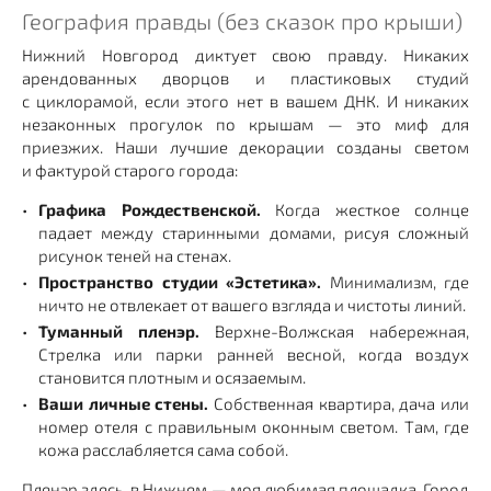
География правды (без сказок про крыши)
Нижний Новгород диктует свою правду. Никаких
арендованных дворцов и пластиковых студий
с циклорамой, если этого нет в вашем ДНК. И никаких
незаконных прогулок по крышам — это миф для
приезжих. Наши лучшие декорации созданы светом
и фактурой старого города:
Графика Рождественской.
Когда жесткое солнце
падает между старинными домами, рисуя сложный
рисунок теней на стенах.
Пространство студии «Эстетика».
Минимализм, где
ничто не отвлекает от вашего взгляда и чистоты линий.
Туманный пленэр.
Верхне-Волжская набережная,
Стрелка или парки ранней весной, когда воздух
становится плотным и осязаемым.
Ваши личные стены.
Собственная квартира, дача или
номер отеля с правильным оконным светом. Там, где
кожа расслабляется сама собой.
Пленэр здесь, в Нижнем — моя любимая площадка. Город