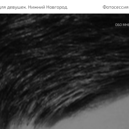
ек. Нижний Новгород.
Фотосессия для деву
ОБО МН