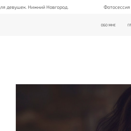
. Нижний Новгород.
Фотосессия для девуше
ОБО МНЕ
Г