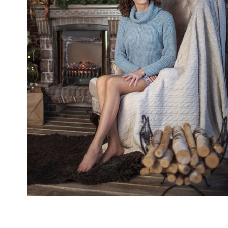
Юля. Фотосессия в фотостудии. Нижний Новгород