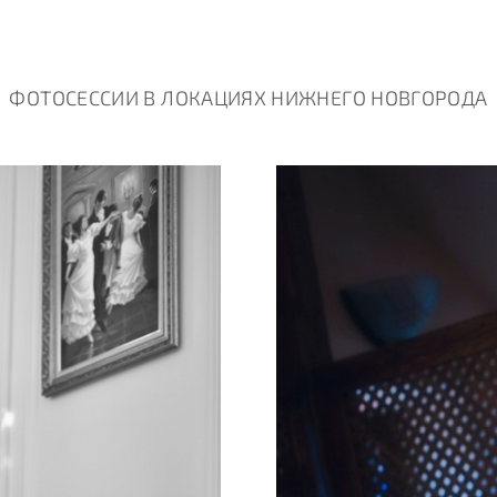
ФОТОСЕССИИ В ЛОКАЦИЯХ НИЖНЕГО НОВГОРОДА