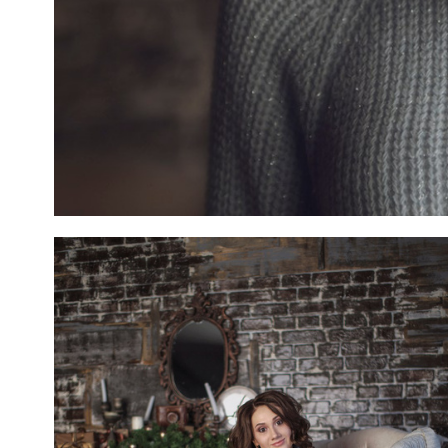
Юля. Фотосессия в фотостудии. Нижний Новгород