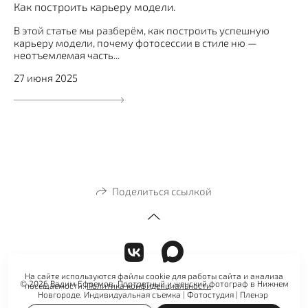
Как построить карьеру модели.
В этой статье мы разберём, как построить успешную
карьеру модели, почему фотосессии в стиле ню —
неотъемлемая часть...
27 июня 2025
Поделиться ссылкой
На сайте используются файлы cookie для работы сайта и анализа
© 2026 Вадим Ефремов. Портретный и женский фотограф в Нижнем
посещаемости.
Политика конфиденциальности
Новгороде. Индивидуальная съемка | Фотостудия | Пленэр