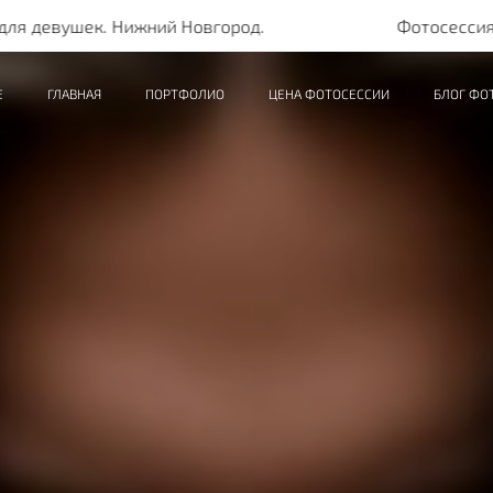
 Нижний Новгород.
Фотосессия для девушек
Е
ГЛАВНАЯ
ПОРТФОЛИО
ЦЕНА ФОТОСЕССИИ
БЛОГ ФО